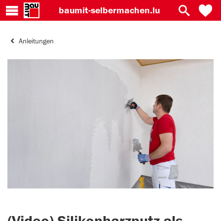
baumit-
selbermachen.lu
Anleitungen