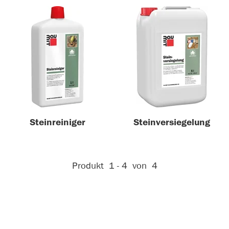
Steinreiniger
Steinversiegelung
Aktive Filter:
Produkt
1 - 4
von
4