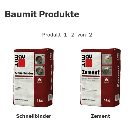
Baumit Produkte
Aktive Filter:
Produkt
1 - 2
von
2
Schnellbinder
Zement