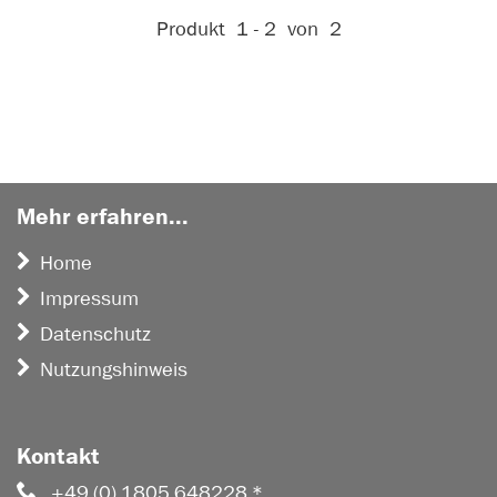
Aktive Filter:
Produkt
1 - 2
von
2
Mehr erfahren...
Home
Impressum
Datenschutz
Nutzungshinweis
Kontakt
+49 (0) 1805 648228 *