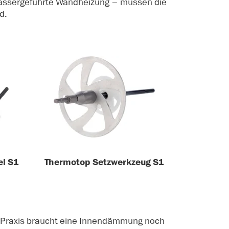
 wassergeführte Wandheizung – müssen die
d.
l S1
Thermotop Setzwerkzeug S1
r Praxis braucht eine Innendämmung noch