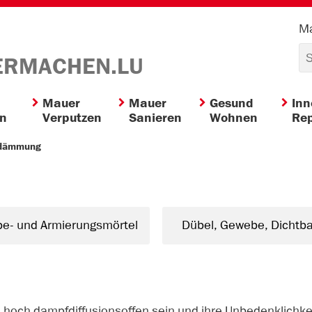
Ma
ERMACHEN.LU
Mauer
Mauer
Gesund
In
en
Verputzen
Sanieren
Wohnen
Rep
ndämmung
be- und Armierungsmörtel
Dübel, Gewebe, Dichtb
 hoch dampfdiffusionsoffen sein und ihre Unbedenklichk