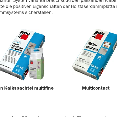
lanter Systemvariante brauchst du den passenden Klebem
te die positiven Eigenschaften der Holzfaserdämmplatte n
mmsystems sicherstellen.
in Kalkspachtel multifine
Multicontact