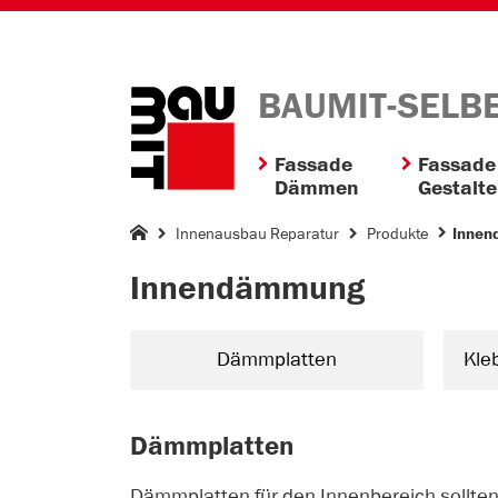
BAUMIT-SELB
Fassade
Fassade
Dämmen
Gestalt
Innenausbau Reparatur
Produkte
Inne
Innendämmung
Dämmplatten
Kle
Dämmplatten
Dämmplatten für den Innenbereich sollten