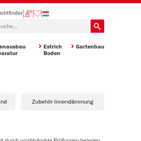
rktfinder
nenausbau
Estrich
Gartenbau
aratur
Boden
and
Zubehör Innendämmung
eit durch unabhängige Prüfungen belegen