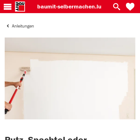
baumit-
selbermachen.lu
Anleitungen