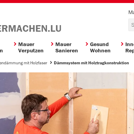
Ma
ERMACHEN.LU
Mauer
Mauer
Gesund
In
en
Verputzen
Sanieren
Wohnen
Rep
endämmung mit Holzfaser
Dämmsystem mit Holztragkonstruktion