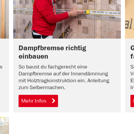
Dampfbremse richtig
G
einbauen
s
So baust du fachgerecht eine
S
Dampfbremse auf der Innendämmung
V
mit Holztragkonstruktion ein. Anleitung
E
zum Selbermachen.
I
Mehr Infos