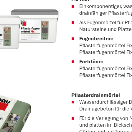
Einkomponentiger, was
drainfähiger Pflasterf
Als Fugenmörtel für Pf
Natursteine und Platte
Fugenbreiten:
Pflasterfugenmörtel Fi
Pflasterfugenmörtel Fi
Farbtöne:
Pflasterfugenmörtel Fi
Pflasterfugenmörtel Fix
Pflasterdrainmörtel
Wasserdurchlässiger D
Drainagebeton für die 
Für die Verlegung von 
und platten im Dicksch
Gärten und auf Terras