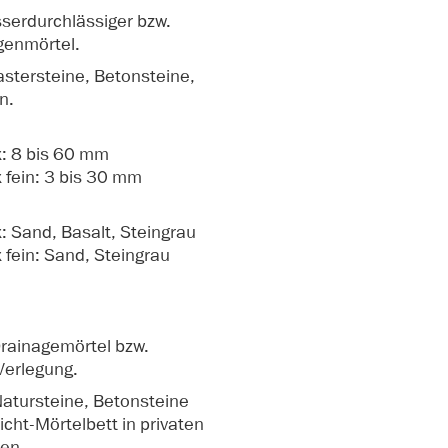
serdurchlässiger bzw.
ugenmörtel.
lastersteine, Betonsteine,
n.
x: 8 bis 60 mm
x fein: 3 bis 30 mm
x: Sand, Basalt, Steingrau
 fein: Sand, Steingrau
rainagemörtel bzw.
Verlegung.
Natursteine, Betonsteine
icht-Mörtelbett in privaten
sen.