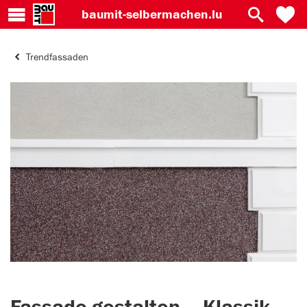
baumit-
selbermachen.lu
Trendfassaden