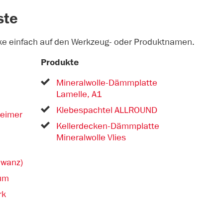
ste
cke einfach auf den Werkzeug- oder Produktnamen.
Produkte
Mineralwolle-Dämmplatte
Lamelle, A1
Klebespachtel ALLROUND
leimer
Kellerdecken-Dämmplatte
Mineralwolle Vlies
hwanz)
um
rk