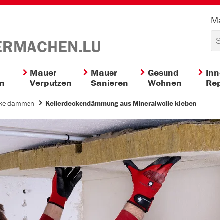
Ma
ERMACHEN.LU
Mauer
Mauer
Gesund
In
en
Verputzen
Sanieren
Wohnen
Rep
cke dämmen
Kellerdeckendämmung aus Mineralwolle kleben