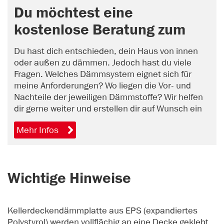
Du möchtest eine
kostenlose Beratung zum
Thema Dämmung?
Du hast dich entschieden, dein Haus von innen
oder außen zu dämmen. Jedoch hast du viele
Fragen. Welches Dämmsystem eignet sich für
meine Anforderungen? Wo liegen die Vor- und
Nachteile der jeweiligen Dämmstoffe? Wir helfen
dir gerne weiter und erstellen dir auf Wunsch ein
unverbindliches Angebot. Vereinbare jetzt online
Mehr Infos
einen Beratungstermin.
Wichtige Hinweise
Kellerdeckendämmplatte aus EPS (expandiertes
Polystyrol) werden vollflächig an eine Decke geklebt.