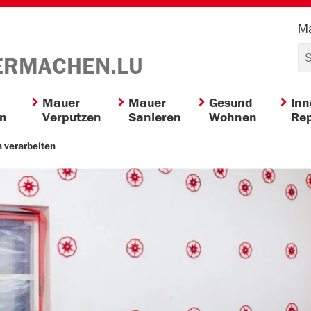
Ma
ERMACHEN.LU
Mauer
Mauer
Gesund
In
en
Verputzen
Sanieren
Wohnen
Rep
 verarbeiten